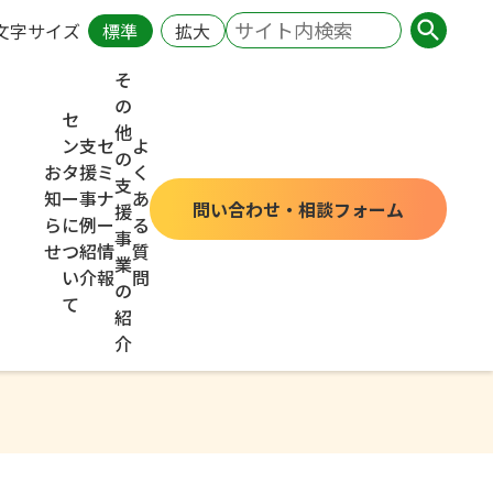
文字サイズ
標準
拡大
そ
の
セ
他
ン
支
セ
よ
の
お
タ
援
ミ
く
支
知
ー
事
ナ
あ
問い合わせ・相談フォーム
援
ら
に
例
ー
る
事
せ
つ
紹
情
質
業
い
介
報
問
の
て
紹
介