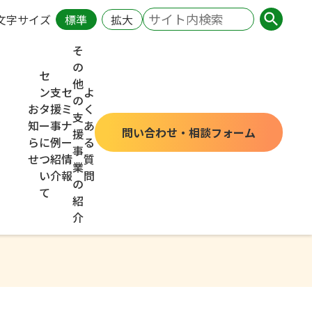
文字サイズ
標準
拡大
そ
の
セ
他
ン
支
セ
よ
の
お
タ
援
ミ
く
支
知
ー
事
ナ
あ
問い合わせ・相談フォーム
援
ら
に
例
ー
る
事
せ
つ
紹
情
質
業
い
介
報
問
の
て
紹
介